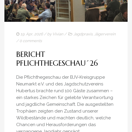
19. Apr.. 2026
/ by
Vivian
/
Jagdpraxis
,
Jägerverein
/
0 comments
BERICHT
PFLICHTHEGESCHAU´26
Die Pflichthegeschau der BJV-Kreisgruppe
Neumarkt e.V. und des Jagdschutzvereins
Hubertus brachte rund 100 Gäste zusammen –
ein starkes Zeichen für gelebte Verantwortung
und jagdliche Gemeinschaft. Die ausgestellten
Trophäen zeigten den Zustand unserer
Wildbestände und machten deutlich, welche
Chancen und Herausforderungen das
vergangene Jagdjahr geprägt...