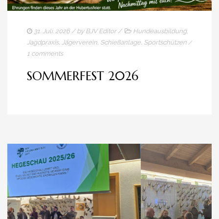
31. Juli. 2026
/ by
BJV Editor
/
Hundeausbildung
,
Jagdpraxis
,
Jägerverein
,
Schießanlage
,
Sportschützen
/
1 comments
SOMMERFEST 2026