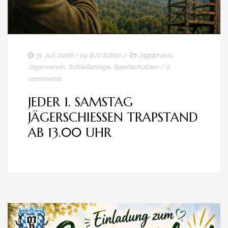
31. Juli. 2026
/ by
BJV Editor
/
Jagdpraxis
,
Jägerverein
,
Schießanlage
,
Sportschützen
/
0
comments
JEDER 1. SAMSTAG
JÄGERSCHIESSEN TRAPSTAND A
B 13.00 UHR