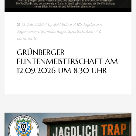
31. Juli. 2026
/ by
BJV Editor
/
Jagdpraxis
,
Jägerverein
,
Schießanlage
,
Sportschützen
/
0
comments
GRÜNBERGER
FLINTENMEISTERSCHAFT AM
12.09.2026 UM 8.30 UHR