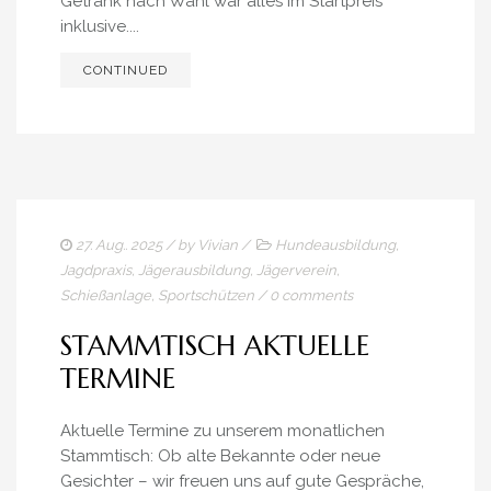
Getränk nach Wahl war alles im Startpreis
inklusive....
CONTINUED
27. Aug.. 2025
/ by
Vivian
/
Hundeausbildung
,
Jagdpraxis
,
Jägerausbildung
,
Jägerverein
,
Schießanlage
,
Sportschützen
/
0 comments
STAMMTISCH AKTUELLE
TERMINE
Aktuelle Termine zu unserem monatlichen
Stammtisch: Ob alte Bekannte oder neue
Gesichter – wir freuen uns auf gute Gespräche,