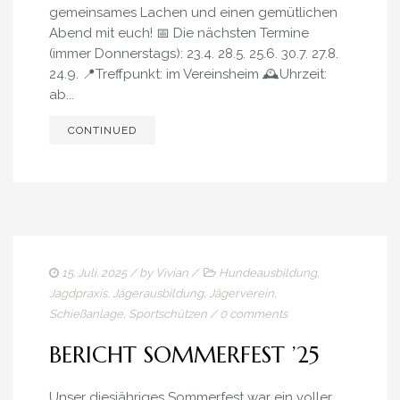
gemeinsames Lachen und einen gemütlichen
Abend mit euch! 📅 Die nächsten Termine
(immer Donnerstags): 23.4. 28.5. 25.6. 30.7. 27.8.
24.9. 📍Treffpunkt: im Vereinsheim 🕰Uhrzeit:
ab...
CONTINUED
15. Juli. 2025
/ by
Vivian
/
Hundeausbildung
,
Jagdpraxis
,
Jägerausbildung
,
Jägerverein
,
Schießanlage
,
Sportschützen
/
0 comments
BERICHT SOMMERFEST ’25
Unser diesjähriges Sommerfest war ein voller