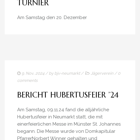
TURNIER
Am Samstag den 20. Dezember
9. Nov.. 2024
/ by
bjv-neumarkt
/
Jägerverein
/
0
comments
BERICHT HUBERTUSFEIER ’24
Am Samstag, 09.11.24 fand die alljährliche
Hubertusfeier in Neumarkt statt, die mit
einerfeierlichen Messe im Münster St. Johannes
begann. Die Messe wurde von Domkapitular
PfarrerNorbert Winner gehalten und